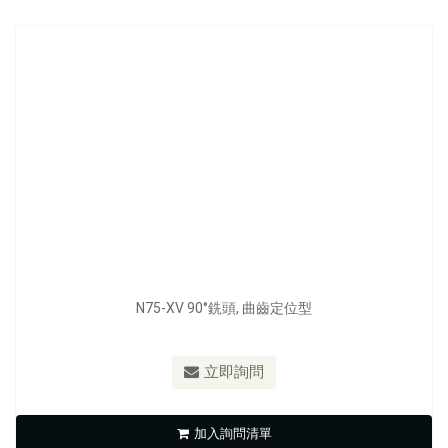
N75-XV 90°銑頭, 曲齒定位型
型號：
N75-HSK
立即詢問
N75-HSK 90°銑頭(HSK40刀柄型), /直角銑頭
加入詢問清單