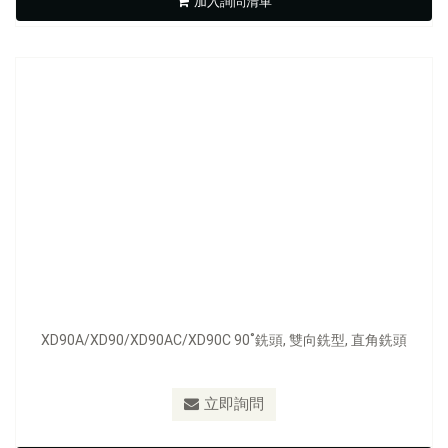
加入詢問清單
立即詢問
XD90A/XD90/XD90AC/XD90C 90˚銑頭, 雙向銑型, 直角銑頭
型號：
XA75 / XA75C
立即詢問
XA75 / XA75C 90°銑頭(超重切削型), 直角銑頭