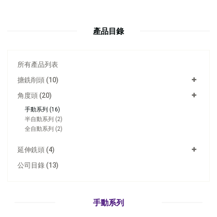
產品目錄
所有產品列表
搪銑削頭 (10)
角度頭 (20)
手動系列 (16)
半自動系列 (2)
全自動系列 (2)
延伸銑頭 (4)
型號：
XG25A
公司目錄 (13)
XG25 萬向銑頭
立即詢問
手動系列