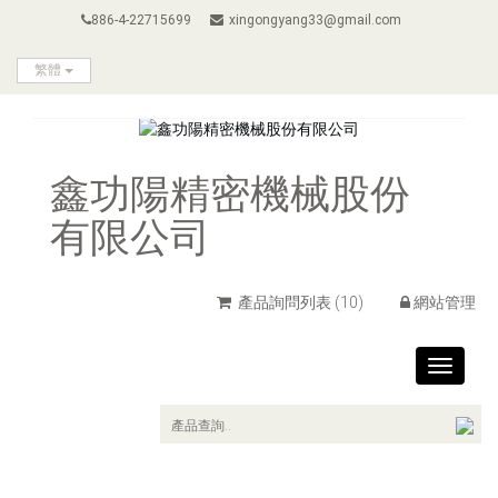
886-4-22715699
xingongyang33@gmail.com
繁體
鑫功陽精密機械股份
有限公司
產品詢問列表
(10)
網站管理
Toggle
navigat