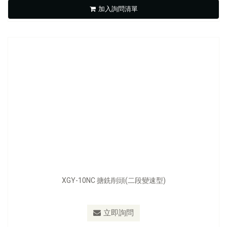
加入詢問清單
立即詢問
XGY-10NC 搪銑削頭(二段變速型)
立即詢問