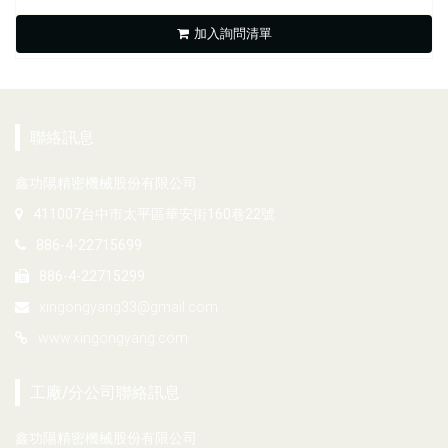
加入詢問清單
聯絡訊息
鑫功陽精密機械股份有限公司
411007台中市太平區華安街160巷22號
886-4-22715699
886-4-22715299
xingongyang33@gmail.com
www.xingongyang.com
工廠/分公司聯絡訊息
鑫功陽精密機械股份有限公司