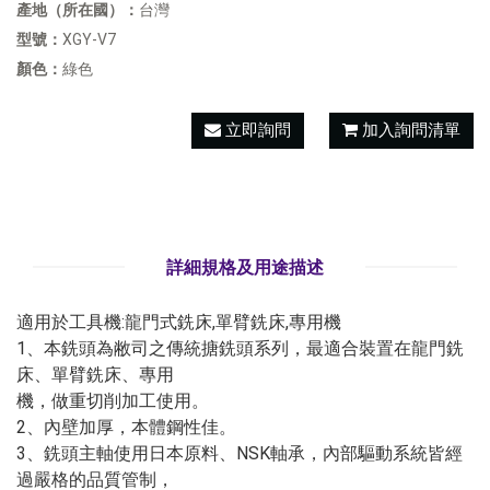
產地（所在國）：
台灣
型號：
XGY-V7
顏色：
綠色
立即詢問
加入詢問清單
詳細規格及用途描述
適用於工具機:龍門式銑床,單臂銑床,專用機
1、本銑頭為敝司之傳統搪銑頭系列，最適合裝置在龍門銑
床、單臂銑床、專用
機，做重切削加工使用。
2、內壁加厚，本體鋼性佳。
3、銑頭主軸使用日本原料、NSK軸承，內部驅動系統皆經
過嚴格的品質管制，