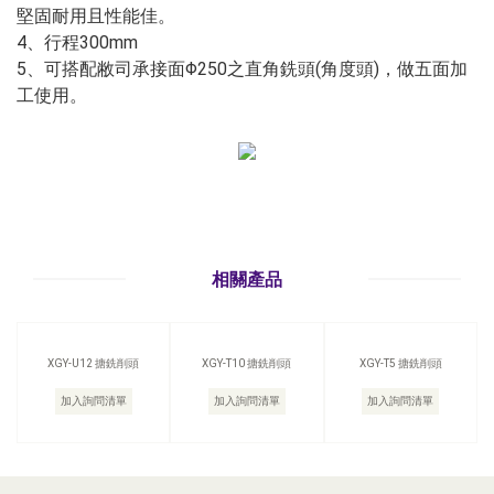
堅固耐用且性能佳。
4、行程300mm
5、可搭配敝司承接面Φ250之直角銑頭(角度頭)，做五面加
工使用。
相關產品
XGY-U12 搪銑削頭
XGY-T10 搪銑削頭
XGY-T5 搪銑削頭
加入詢問清單
加入詢問清單
加入詢問清單