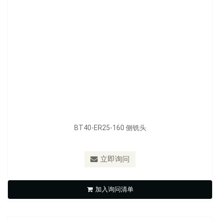
BT40-ER25-160 侧铣头
型号：
BT50-ER32-200
立即询问
BT50-ER32-200 侧铣头
加入询问清单
立即询问