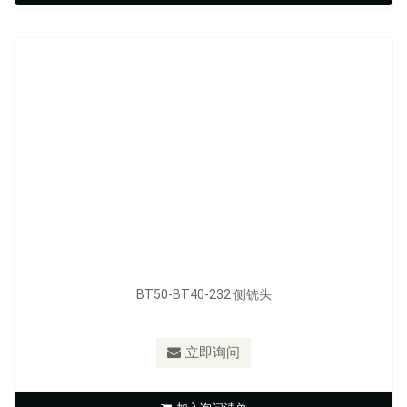
立即询问
BT50-BT40-232 侧铣头
型号：
BT50-BT40-562
立即询问
BT50-BT40-562 侧铣头