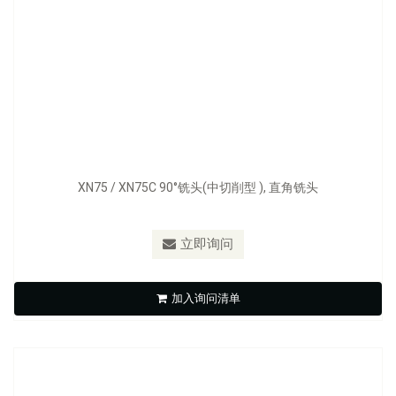
XN75 / XN75C 90°铣头(中切削型 ), 直角铣头
型号：
G12-BT50-ER32
立即询问
G12-BT50-ER32 万向头
加入询问清单
立即询问