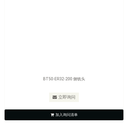
BT50-ER32-200 侧铣头
型号：
BT50-BT40-200
立即询问
BT50-BT40-200B 侧铣头
加入询问清单
立即询问