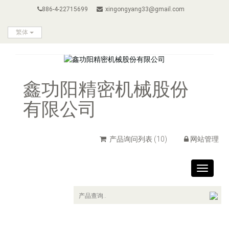
886-4-22715699
xingongyang33@gmail.com
繁体
鑫功阳精密机械股份
有限公司
产品询问列表
(10)
网站管理
Toggle
navigat