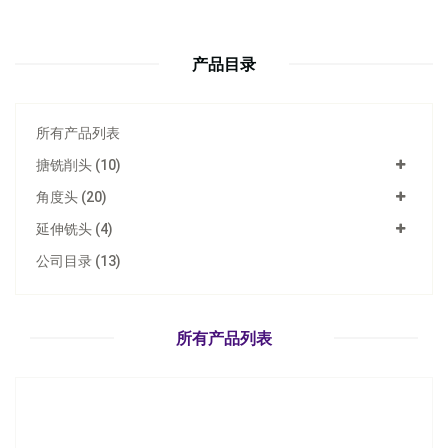
产品目录
所有产品列表
搪铣削头 (10)
角度头 (20)
延伸铣头 (4)
型号：
XN75 / XN75C
公司目录 (13)
XN75 / XN75C 90°铣头(中切削型 ), 直角铣头
立即询问
所有产品列表