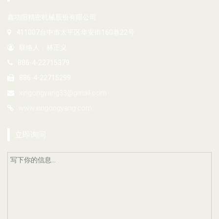
鑫功阳精密机械股份有限公司
411007台中市太平区华安街160巷22号
联络人：林正义
886-4-22715379
886-4-22715299
xingongyang33@gmail.com
www.xingongyang.com
立即询问