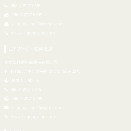
886-4-22715699
886-4-22715299
xingongyang33@gmail.com
www.xingongyang.com
工厂/分公司联络讯息
鑫功阳精密机械股份有限公司
411007台中市太平区华安街160巷22号
联络人：林正义
886-4-22715379
886-4-22715299
xingongyang33@gmail.com
www.xingongyang.com