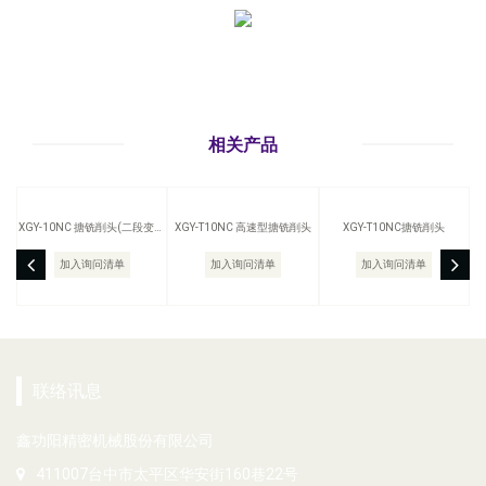
相关产品
XGY-10NC 搪铣削头(二段变速
XGY-T10NC 高速型搪铣削头
XGY-T10NC搪铣削头
型)
加入询问清单
加入询问清单
加入询问清单
联络讯息
鑫功阳精密机械股份有限公司
411007台中市太平区华安街160巷22号