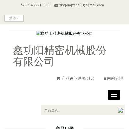
886-4-22715699
xingongyang33@gmail.com
繁体
鑫功阳精密机械股份
有限公司
产品询问列表
(10)
网站管理
Toggle
navigat
产品目录